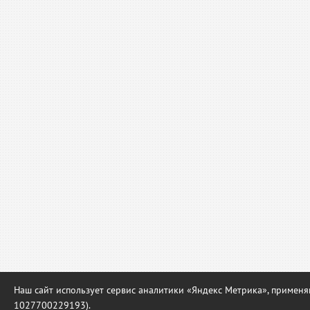
Наш сайт использует сервис аналитики «Яндекс Метрика», приме
1027700229193).