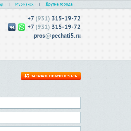
ар
|
Мурманск
|
Другие города
+7
(931)
315-19-72
+7
(931)
315-19-72
pros
@
pechati5.ru
ЗАКАЗАТЬ НОВУЮ ПЕЧАТЬ