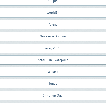
Андрей
leonid34
Алена
Демьянов Кирилл
serega1969
Асташина Екатерина
Отелло
ignat
Смирнов Олег